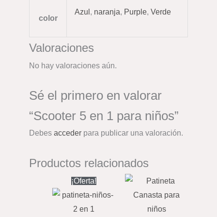
Azul
,
naranja
,
Purple
,
Verde
color
Valoraciones
No hay valoraciones aún.
Sé el primero en valorar
“Scooter 5 en 1 para niños”
Debes
acceder
para publicar una valoración.
Productos relacionados
El
El
¡Oferta!
precio
precio
original
actual
era:
es:
$210,000.
$180,000.