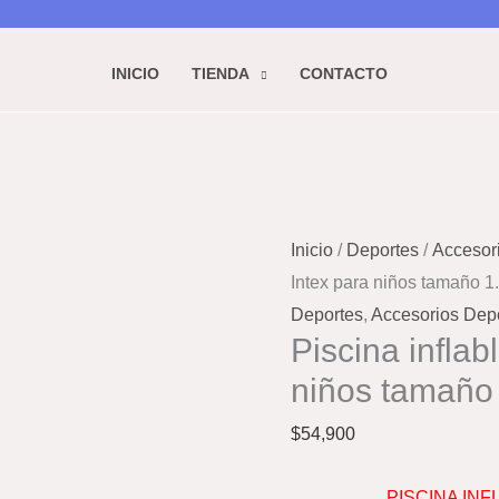
niños
tamaño
1.14cm
INICIO
TIENDA
CONTACTO
x
25
cms
cantidad
Piscina
inflable
Inicio
/
Deportes
/
Accesor
Intex
Intex para niños tamaño 
para
Deportes
,
Accesorios Depo
niños
Piscina inflab
tamaño
niños tamaño
1.14cm
x
$
54,900
25
cms
PISCINA INF