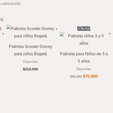
 valoración.
os
El
El
¡Oferta!
precio
precio
original
actual
era:
es:
$85,000.
$70,000.
Patineta Scooter Disney
para niños Bogotá
Patineta para Niños de 3 a
5 años
Deportes
Deportes
$
210,000
$
70,000
$
85,000