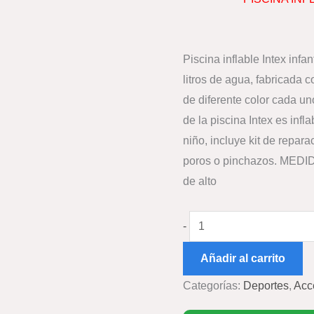
cantidad
Piscina inflable Intex infa
litros de agua, fabricada co
de diferente color cada uno
de la piscina Intex es inf
niño, incluye kit de repar
poros o pinchazos. MEDID
de alto
-
Añadir al carrito
Categorías:
Deportes
,
Acc