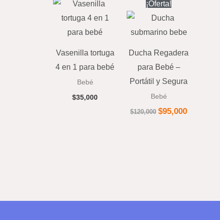
El
El
¡Oferta!
precio
precio
original
actual
era:
es:
$120,000.
$95,000.
Vasenilla tortuga
Ducha Regadera
4 en 1 para bebé
para Bebé –
Portátil y Segura
Bebé
Bebé
$
35,000
$
95,000
$
120,000