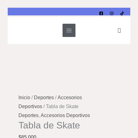
Ir
al
contenido
Buscar
Inicio
/
Deportes
/
Accesorios
Deportivos
/ Tabla de Skate
Deportes
,
Accesorios Deportivos
Tabla de Skate
$
85,000