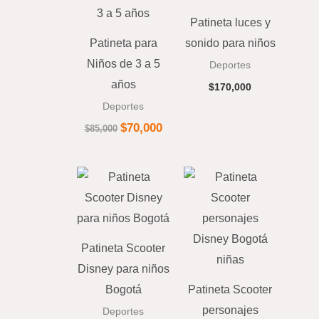
era:
es:
$85,000.
$70,000.
Patineta luces y
Patineta para
sonido para niños
Niños de 3 a 5
Deportes
años
$
170,000
Deportes
$
70,000
$
85,000
Patineta Scooter
Disney para niños
Bogotá
Patineta Scooter
personajes
Deportes