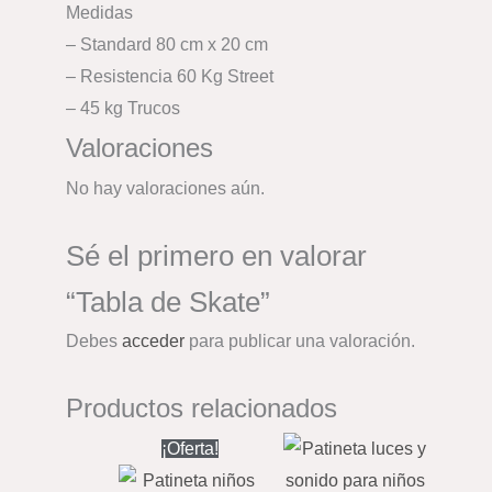
Medidas
– Standard 80 cm x 20 cm
– Resistencia 60 Kg Street
– 45 kg Trucos
Valoraciones
No hay valoraciones aún.
Sé el primero en valorar
“Tabla de Skate”
Debes
acceder
para publicar una valoración.
Productos relacionados
El
El
¡Oferta!
precio
precio
original
actual