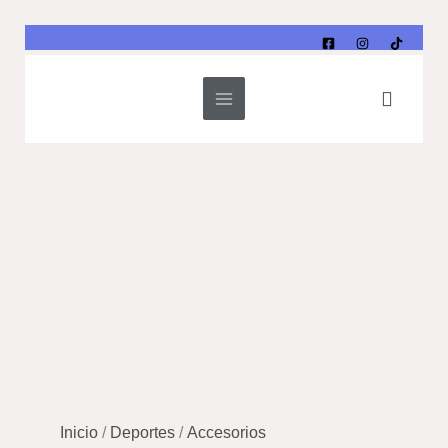
Ir
al
contenido
Buscar
Inicio
/
Deportes
/
Accesorios