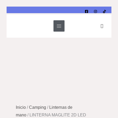
cantidad
Ir
al
contenido
Buscar
LINTERNA
MAGLITE
2D
LED
cantidad
Inicio
/
Camping
/
Linternas de
mano
/ LINTERNA MAGLITE 2D LED