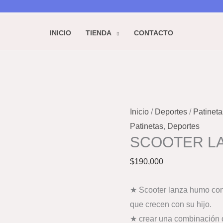
INICIO
TIENDA
CONTACTO
Inicio
/
Deportes
/
Patineta
Patinetas
,
Deportes
SCOOTER L
$
190,000
★ Scooter lanza humo con 
que crecen con su hijo.
★ crear una combinación d