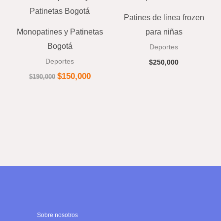
era:
es:
$190,000.
$150,000.
Patines de linea frozen
Monopatines y Patinetas
para niñas
Bogotá
Deportes
Deportes
$
250,000
$
150,000
$
190,000
Sobre nosotros