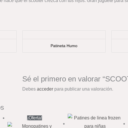
ble hace que el scooter crezca con tus hijos. Gran juguete para s
Patineta Humo
Sé el primero en valorar “S
Debes
acceder
para publicar una valoración.
os
El
El
¡Oferta!
precio
precio
original
actual