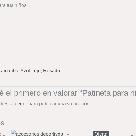
ara tus niños
amarillo
,
Azul
,
rojo
,
Rosado
é el primero en valorar “Patineta para n
ebes
acceder
para publicar una valoración.
os
El
El
¡Oferta!