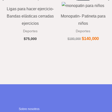
precio
precio
original
actual
Ligas para hacer ejercicio-
era:
es:
$180,000.
$140,00
Bandas elásticas cerradas
Monopatin- Patineta para
ejercicios
niños
Deportes
Deportes
$
140,000
$
75,000
$
180,000
Sobre nosotros