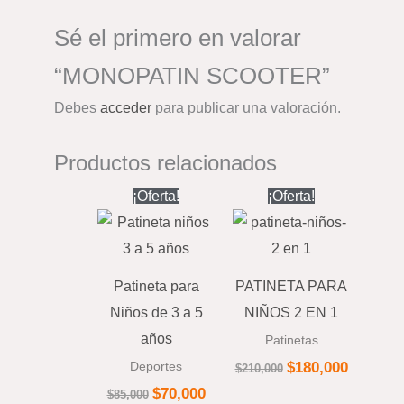
Sé el primero en valorar
“MONOPATIN SCOOTER”
Debes
acceder
para publicar una valoración.
Productos relacionados
El
El
El
El
¡Oferta!
¡Oferta!
precio
precio
precio
precio
original
actual
original
actual
era:
es:
era:
es:
$85,000.
$70,000.
$210,000.
$180,000
Patineta para
PATINETA PARA
Niños de 3 a 5
NIÑOS 2 EN 1
años
Patinetas
$
180,000
Deportes
$
210,000
$
70,000
$
85,000