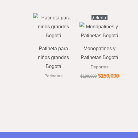
El
El
¡Oferta!
precio
precio
original
actual
era:
es:
$190,000.
$150,000
Patineta para
Monopatines y
niños grandes
Patinetas Bogotá
Bogotá
Deportes
$
150,000
Patinetas
$
190,000