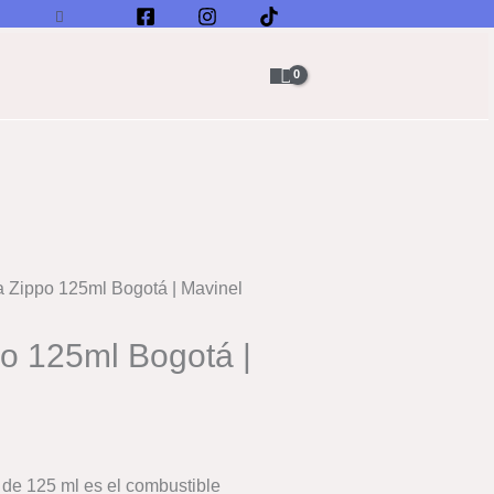
0.
,990.
|
Buscar
Mavinel
cantidad
a Zippo 125ml Bogotá | Mavinel
.
o 125ml Bogotá |
 de 125 ml es el combustible