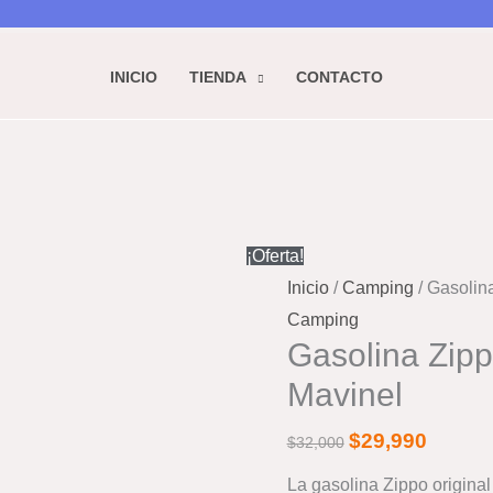
$32,00
$29
INICIO
TIENDA
CONTACTO
Gasolina
El
El
Zippo
precio
precio
¡Oferta!
125ml
original
actual
Inicio
/
Camping
/ Gasolin
Bogotá
era:
es:
Camping
|
$32,000.
$29,990
Gasolina Zipp
Mavinel
Mavinel
cantidad
$
29,990
$
32,000
La gasolina Zippo original