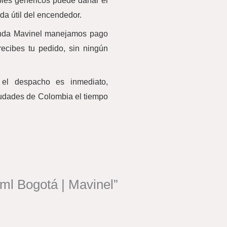
ables genéricos puede dañar el
ida útil del encendedor.
enda Mavinel manejamos pago
ecibes tu pedido, sin ningún
l despacho es inmediato,
iudades de Colombia el tiempo
5ml Bogotá | Mavinel”