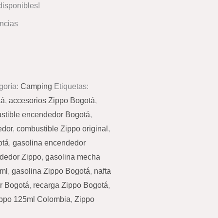
isponibles!
ncias
goría:
Camping
Etiquetas:
tá
,
accesorios Zippo Bogotá
,
stible encendedor Bogotá
,
edor
,
combustible Zippo original
,
otá
,
gasolina encendedor
dedor Zippo
,
gasolina mecha
5ml
,
gasolina Zippo Bogotá
,
nafta
r Bogotá
,
recarga Zippo Bogotá
,
ppo 125ml Colombia
,
Zippo