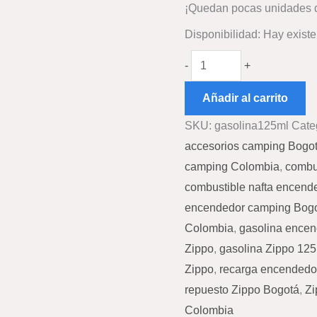
¡Quedan pocas unidades d
Disponibilidad:
Hay existe
-
+
Añadir al carrito
SKU:
gasolina125ml
Cate
accesorios camping Bogo
camping Colombia
,
combu
combustible nafta encend
encendedor camping Bog
Colombia
,
gasolina encen
Zippo
,
gasolina Zippo 12
Zippo
,
recarga encendedo
repuesto Zippo Bogotá
,
Zi
Colombia