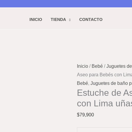
INICIO
TIENDA
CONTACTO
Estuche
de
Inicio
/
Bebé
/
Juguetes de
Aseo
Aseo para Bebés con Lima
para
Bebé
,
Juguetes de baño p
Bebés
Estuche de A
con
con Lima uña
Lima
uñas
$
79,900
20
piezas