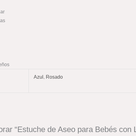
lar
ías
ueños
Azul
,
Rosado
lorar “Estuche de Aseo para Bebés con