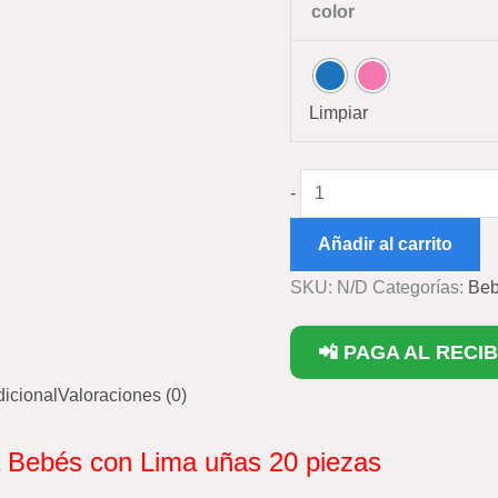
color
cantidad
Limpiar
-
Añadir al carrito
SKU:
N/D
Categorías:
Be
📲 PAGA AL RECIB
dicional
Valoraciones (0)
 Bebés con Lima uñas 20 piezas