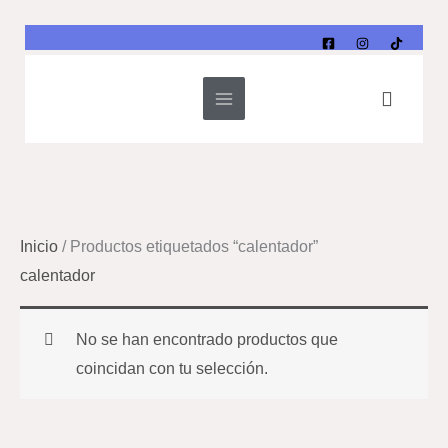
Ir
al
contenido
Buscar
Inicio
/ Productos etiquetados “calentador”
calentador
No se han encontrado productos que
coincidan con tu selección.